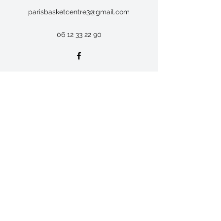
parisbasketcentre3@gmail.com
06 12 33 22 90
Paris Basket Centre 3
Formulaire d'abonnement
Envoyer
parisbasketcentre3@gmail.com